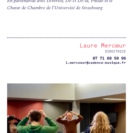
En partenariat avec Diversio, De-ci De-là, Philae et le
RENCONTRES
Chœur de Chambre de l’Université de Strasbourg
ACCOMPAGNEMENT
ACTIONS ARTISTIQUES
RESSOURCES
Laure Mercœur
QUI SOMMES-NOUS ?
DIRECTRICE
07 71 60 50 96
THÉMATIQUES
l.mercoeur@cadence-musique.fr
RECHERCHE
CONTACT
AGENDA
PETITES ANNONCES ET OFFRES D'EMPLOI
ANNUAIRE
ESPACE MEMBRE
ACTUALITÉS