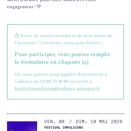
engagement ! 💛
📩 Envie de nous rejoindre et de faire partie de
l’aventure ? Contactez-nous sans hésitez !
Pour participer, vous pouvez remplir
le formulaire en cliquant
ici
FORMATIONS
Ou vous pouvez nous appeler directement à
ATELIERS
Cadence au 03 88 23 40 80 ou écrire à
RENCONTRES
festival.impulsions@cadence-musique.fr
ACCOMPAGNEMENT
ACTIONS ARTISTIQUES
RESSOURCES
DU
VENDREDI
AU
DIMANCHE
MAI
VEN.
08
DIM.
10
MAI
2026
QUI SOMMES-NOUS ?
FESTIVAL IMPULSIONS