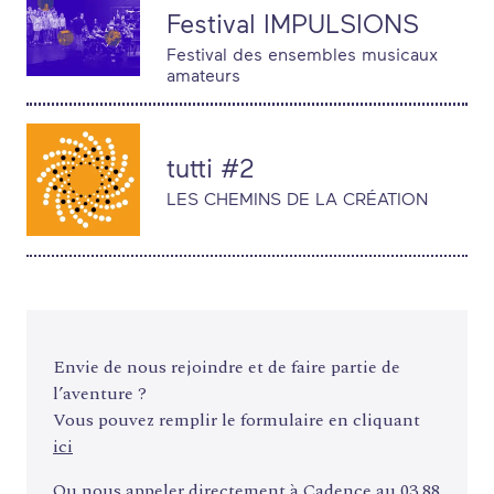
Festival IMPULSIONS
THÉMATIQUES
Festival des ensembles musicaux
amateurs
RECHERCHE
CONTACT
AGENDA
PETITES ANNONCES ET OFFRES D'EMPLOI
tutti #2
ANNUAIRE
LES CHEMINS DE LA CRÉATION
ESPACE MEMBRE
ACTUALITÉS
Envie de nous rejoindre et de faire partie de
l’aventure ?
Vous pouvez remplir le formulaire en cliquant
ici
Ou nous appeler directement à Cadence au 03 88