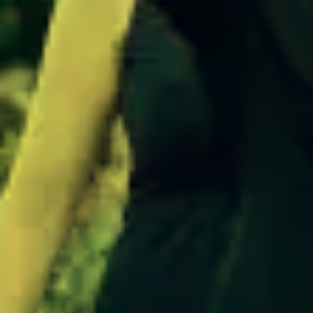
RECHERCHE
CONTACT
AGENDA
PETITES ANNONCES ET OFFRES D'EMPLOI
ANNUAIRE
ESPACE MEMBRE
ACTUALITÉS