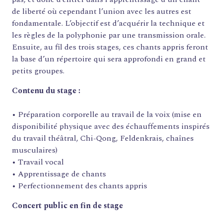
de liberté où cependant l’union avec les autres est
FORMATIONS
fondamentale. L’objectif est d’acquérir la technique et
ATELIERS
les règles de la polyphonie par une transmission orale.
Ensuite, au fil des trois stages, ces chants appris feront
RENCONTRES
la base d’un répertoire qui sera approfondi en grand et
ACCOMPAGNEMENT
petits groupes.
ACTIONS ARTISTIQUES
Contenu du stage :
RESSOURCES
QUI SOMMES-NOUS ?
• Préparation corporelle au travail de la voix (mise en
disponibilité physique avec des échauffements inspirés
du travail théâtral, Chi-Qong, Feldenkrais, chaînes
THÉMATIQUES
musculaires)
• Travail vocal
RECHERCHE
• Apprentissage de chants
CONTACT
AGENDA
• Perfectionnement des chants appris
PETITES ANNONCES ET OFFRES D'EMPLOI
Concert public en fin de stage
ANNUAIRE
ESPACE MEMBRE