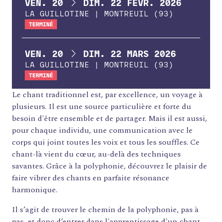
DU
AU
VEN.
20
DIM.
22
FÉVR.
2026
LA GUILLOTINE | MONTREUIL (93)
TERMINÉ
DU
AU
VEN.
20
DIM.
22
MARS
2026
LA GUILLOTINE | MONTREUIL (93)
TERMINÉ
Le chant traditionnel est, par excellence, un voyage à
plusieurs. Il est une source particulière et forte du
besoin d'être ensemble et de partager. Mais il est aussi,
pour chaque individu, une communication avec le
corps qui joint toutes les voix et tous les souffles. Ce
chant-là vient du cœur, au-delà des techniques
savantes. Grâce à la polyphonie, découvrez le plaisir de
faire vibrer des chants en parfaite résonance
harmonique.
Il s’agit de trouver le chemin de la polyphonie, pas à
pas, et donc d’entrer dans l'apprentissage d'un chant