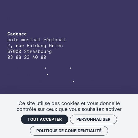
Cadence
pôle musical régional
2, rue Baldung Grien
67000 Strasbourg
03 88 23 40 80
INFOS PRATIQUES
CONTACT
NOS PARTENAIRES
MENTIONS LÉGALES
PLAN DE SITE
POLITIQUE DE CONFIDENTIALITÉ
GESTION DES COOKIES
avec le soutien de la Direction régionale des affaires culturelles du
Grand Est, de la Région Grand Est, de la Collectivité européenne
Ce site utilise des cookies et vous donne le
d’Alsace.
contrôle sur ceux que vous souhaitez activer
TOUT ACCEPTER
PERSONNALISER
POLITIQUE DE CONFIDENTIALITÉ
NEWSLETTER