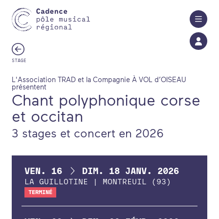
Aller au contenu principal
STAGE
L'Association TRAD et la Compagnie À VOL d’OISEAU
présentent
Chant polyphonique corse
et occitan
3 stages et concert en 2026
DU
AU
VEN.
16
DIM.
18
JANV.
2026
LA GUILLOTINE | MONTREUIL (93)
TERMINÉ