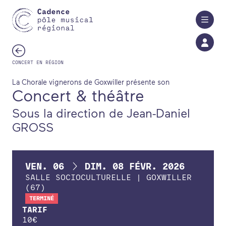
Aller au contenu principal
CONCERT EN RÉGION
La Chorale vignerons de Goxwiller présente son
Concert & théâtre
Sous la direction de Jean-Daniel
GROSS
DU
AU
VEN.
06
DIM.
08
FÉVR.
2026
SALLE SOCIOCULTURELLE | GOXWILLER
(67)
TERMINÉ
TARIF
10
€