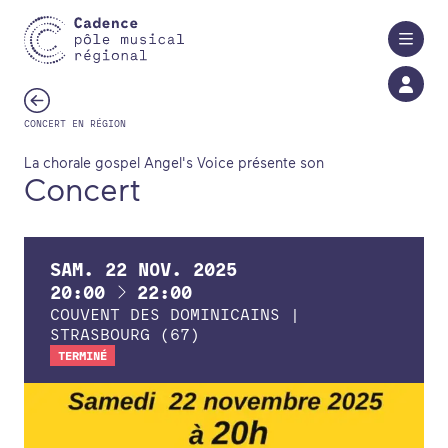
Aller au contenu principal
CONCERT EN RÉGION
La chorale gospel Angel's Voice présente son
Concert
SAM.
22
NOV.
2025
À
20:00
22:00
COUVENT DES DOMINICAINS |
STRASBOURG (67)
TERMINÉ