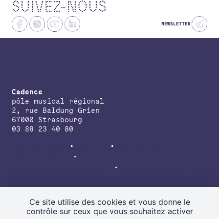
SUIVEZ-NOUS
NEWSLETTER
Cadence
pôle musical régional
2, rue Baldung Grien
67000 Strasbourg
03 88 23 40 80
INFOS PRATIQUES
CONTACT
NOS PARTENAIRES
MENTIONS LÉGALES
PLAN DE SITE
POLITIQUE DE CONFIDENTIALITÉ
GESTION DES COOKIES
avec le soutien de la Direction régionale des affaires culturelles du
Grand Est, de la Région Grand Est, de la Collectivité européenne
Ce site utilise des cookies et vous donne le
d’Alsace.
contrôle sur ceux que vous souhaitez activer