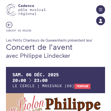
Aller au contenu principal
CONCERT EN RÉGION
Les Petits Chanteurs de Guewenheim présentent leur
Concert de l'avent
avec Philippe Lindecker
SAM.
06
DÉC.
2025
À
20:00
23:00
LE CERCLE | MASEVAUX (68)
TERMINÉ