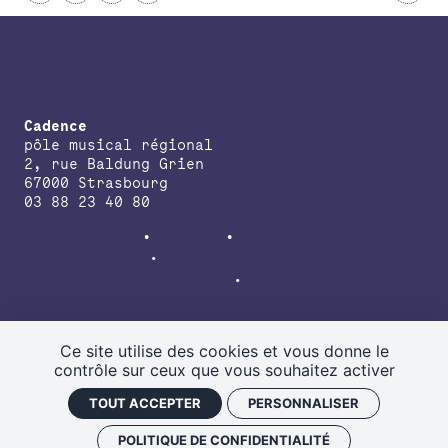
Cadence
pôle musical régional
2, rue Baldung Grien
67000 Strasbourg
03 88 23 40 80
INFOS PRATIQUES
CONTACT
NOS PARTENAIRES
MENTIONS LÉGALES
PLAN DE SITE
POLITIQUE DE CONFIDENTIALITÉ
GESTION DES COOKIES
avec le soutien de la Direction régionale des affaires culturelles du
Grand Est, de la Région Grand Est, de la Collectivité européenne
Ce site utilise des cookies et vous donne le
d’Alsace.
contrôle sur ceux que vous souhaitez activer
TOUT ACCEPTER
PERSONNALISER
POLITIQUE DE CONFIDENTIALITÉ
NEWSLETTER