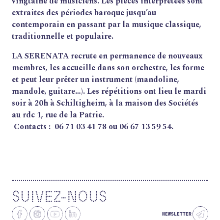
vingtaine de musiciens. Les pièces interprétées sont
QUI SOMMES-NOUS ?
extraites des périodes baroque jusqu’au
contemporain en passant par la musique classique,
THÉMATIQUES
traditionnelle et populaire.
RECHERCHE
LA SERENATA recrute en permanence de nouveaux
CONTACT
membres, les accueille dans son orchestre, les forme
AGENDA
et peut leur prêter un instrument (mandoline,
PETITES ANNONCES ET OFFRES D'EMPLOI
mandole, guitare…). Les répétitions ont lieu le mardi
ANNUAIRE
soir à 20h à Schiltigheim, à la maison des Sociétés
ESPACE MEMBRE
au rdc 1, rue de la Patrie.
ACTUALITÉS
Contacts :
06 71 03 41 78 ou 06 67 13 59 54.
SUIVEZ-NOUS
NEWSLETTER