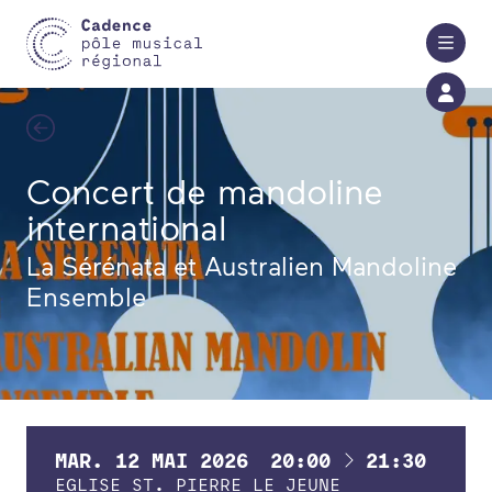
Aller au contenu principal
Concert de mandoline
international
La Sérénata et Australien Mandoline
Ensemble
À
MAR.
12
MAI
2026
20:00
21:30
EGLISE ST. PIERRE LE JEUNE