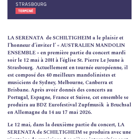
STRASBOURG
TERMINÉ
LA SERENATA
de SCHILTIGHEIM a le plaisir et
l’honneur d’inviter l’ « AUSTRALIEN MANDOLIN
ENSEMBLE » en première partie du concert mardi
soir le 12 mai à 20H à l’église St. Pierre Le Jeune à
Strasbourg.
Actuellement en tournée européenne, il
est composé des 40 meilleurs mandolinistes et
FORMATIONS
musiciens de Sydney, Melbourne, Canberra et
Brisbane. Après avoir donnés des concerts au
ATELIERS
Portugal, Espagne, France et Suisse, cet ensemble se
RENCONTRES
produira au BDZ Eurofestival Zupfmusik
à Bruchsal
ACCOMPAGNEMENT
en Allemagne du 14 au 17 mai 2026.
ACTIONS ARTISTIQUES
Le 12 mai, dans la deuxième partie du concert, LA
SERENATA de SCHILTIGHEIM se produira avec une
RESSOURCES