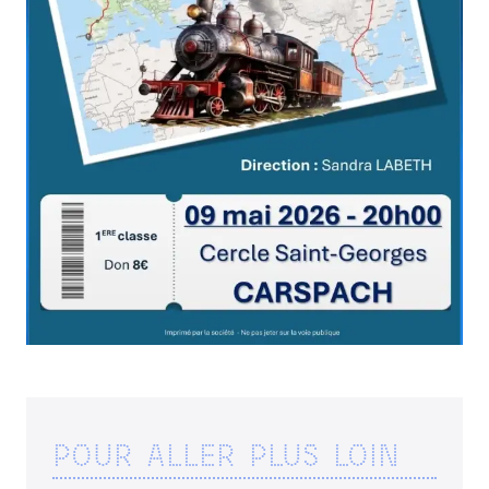
RENCONTRES
ACCOMPAGNEMENT
ACTIONS ARTISTIQUES
RESSOURCES
QUI SOMMES-NOUS ?
THÉMATIQUES
RECHERCHE
CONTACT
AGENDA
PETITES ANNONCES ET OFFRES D'EMPLOI
ANNUAIRE
ESPACE MEMBRE
ACTUALITÉS
POUR ALLER PLUS LOIN