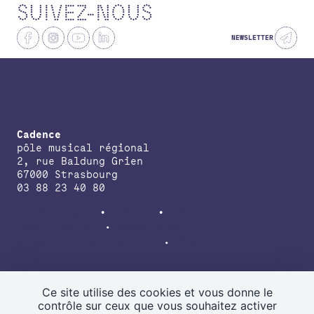
SUIVEZ-NOUS
NEWSLETTER
Cadence
pôle musical régional
2, rue Baldung Grien
67000 Strasbourg
03 88 23 40 80
INFOS PRATIQUES
CONTACT
NOS PARTENAIRES
MENTIONS LÉGALES
PLAN DE SITE
POLITIQUE DE CONFIDENTIALITÉ
GESTION DES COOKIES
avec le soutien de la Direction régionale des affaires culturelles du
Grand Est, de la Région Grand Est, de la Collectivité européenne
Ce site utilise des cookies et vous donne le
d’Alsace.
contrôle sur ceux que vous souhaitez activer