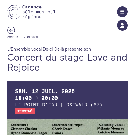
Aller au contenu principal
CONCERT EN RÉGION
L'Ensemble vocal De-ci De-là présente son
Concert du stage Love and
Rejoice
SAM.
12
JUIL.
2025
À
18:00
20:00
LE POINT D'EAU | OSTWALD (67)
TERMINÉ