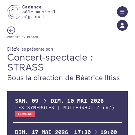
Aller au contenu principal
CONCERT EN RÉGION
Dièz'elles présente son
Concert-spectacle :
STRASS
Sous la direction de Béatrice Iltiss
DU
AU
SAM.
09
DIM.
10
MAI
2026
LES SYNERGIES | MUTTERSHOLTZ (67)
TERMINÉ
À
DIM.
17
MAI
2026
17:30
19:00