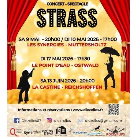
FORMATIONS
ATELIERS
RENCONTRES
ACCOMPAGNEMENT
ACTIONS ARTISTIQUES
RESSOURCES
QUI SOMMES-NOUS ?
THÉMATIQUES
RECHERCHE
CONTACT
AGENDA
PETITES ANNONCES ET OFFRES D'EMPLOI
ANNUAIRE
ESPACE MEMBRE