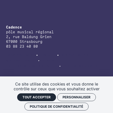
Cadence
pôle musical régional
2, rue Baldung Grien
67000 Strasbourg
03 88 23 40 80
INFOS PRATIQUES
CONTACT
NOS PARTENAIRES
MENTIONS LÉGALES
PLAN DE SITE
POLITIQUE DE CONFIDENTIALITÉ
GESTION DES COOKIES
avec le soutien de la Direction régionale des affaires culturelles du
Grand Est, de la Région Grand Est, de la Collectivité européenne
Ce site utilise des cookies et vous donne le
d’Alsace.
contrôle sur ceux que vous souhaitez activer
TOUT ACCEPTER
PERSONNALISER
POLITIQUE DE CONFIDENTIALITÉ
NEWSLETTER