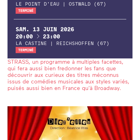
LE POINT D'EAU | OSTWALD (67)
TERMINÉ
SAM.
13
JUIN
2026
À
20:00
23:00
LA CASTINE | REICHSHOFFEN (67)
TERMINÉ
STRASS, un programme à multiples facettes,
qui fera aussi bien fredonner les fans que
découvrir aux curieux des titres méconnus
issus de comédies musicales aux styles variés,
puisés aussi bien en France qu'à Broadway.