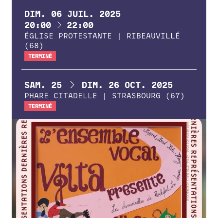
DIM.
06
JUIL.
2025
À
20:00
22:00
ÉGLISE PROTESTANTE | RIBEAUVILLÉ
(68)
TERMINÉ
DU
AU
SAM.
25
DIM.
26
OCT.
2025
PHARE CITADELLE | STRASBOURG (67)
TERMINÉ
FORMATIONS