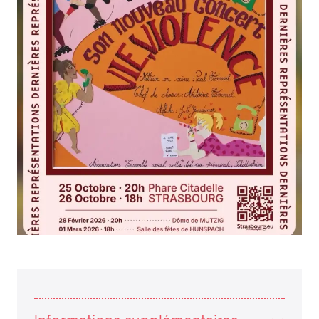
ATELIERS
RENCONTRES
ACCOMPAGNEMENT
ACTIONS ARTISTIQUES
RESSOURCES
QUI SOMMES-NOUS ?
THÉMATIQUES
RECHERCHE
CONTACT
AGENDA
PETITES ANNONCES ET OFFRES D'EMPLOI
ANNUAIRE
ESPACE MEMBRE
ACTUALITÉS