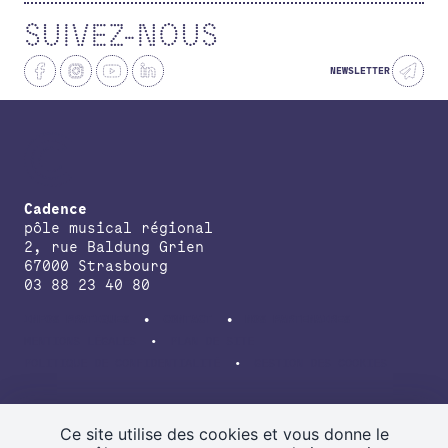
SUIVEZ-NOUS
NEWSLETTER
Cadence
pôle musical régional
2, rue Baldung Grien
67000 Strasbourg
03 88 23 40 80
INFOS PRATIQUES
CONTACT
NOS PARTENAIRES
MENTIONS LÉGALES
PLAN DE SITE
POLITIQUE DE CONFIDENTIALITÉ
GESTION DES COOKIES
avec le soutien de la Direction régionale des affaires culturelles du
Grand Est, de la Région Grand Est, de la Collectivité européenne
Ce site utilise des cookies et vous donne le
d’Alsace.