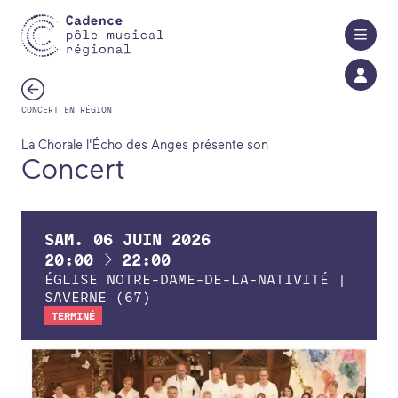
Aller au contenu principal
CONCERT EN RÉGION
La Chorale l'Écho des Anges présente son
Concert
SAM.
06
JUIN
2026
À
20:00
22:00
ÉGLISE NOTRE-DAME-DE-LA-NATIVITÉ |
SAVERNE (67)
TERMINÉ