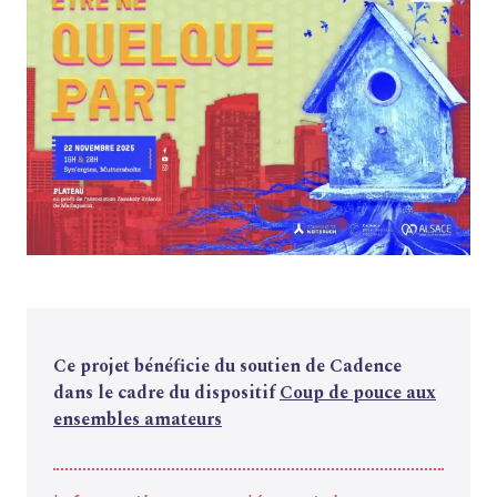
FORMATIONS
ATELIERS
RENCONTRES
ACCOMPAGNEMENT
Ce projet bénéficie du soutien de Cadence
dans le cadre du dispositif
Coup de pouce aux
ACTIONS ARTISTIQUES
ensembles amateurs
RESSOURCES
QUI SOMMES-NOUS ?