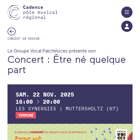
Aller au contenu principal
CONCERT EN RÉGION
Le Groupe Vocal PatchVoices présente son
Concert : Être né quelque
part
SAM.
22
NOV.
2025
À
16:00
20:00
LES SYNERGIES | MUTTERSHOLTZ (67)
TERMINÉ