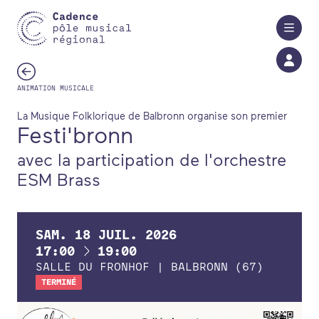
Aller au contenu principal
ANIMATION MUSICALE
La Musique Folklorique de Balbronn organise son premier
Festi'bronn
avec la participation de l'orchestre
ESM Brass
SAM.
18
JUIL.
2026
À
17:00
19:00
SALLE DU FRONHOF | BALBRONN (67)
TERMINÉ