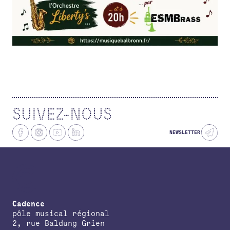
RECHERCHE
CONTACT
AGENDA
PETITES ANNONCES ET OFFRES D'EMPLOI
ANNUAIRE
ESPACE MEMBRE
ACTUALITÉS
SUIVEZ-NOUS
NEWSLETTER
Cadence
pôle musical régional
2, rue Baldung Grien