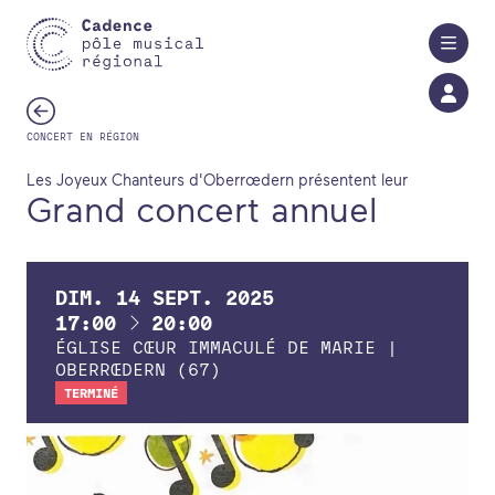
Aller au contenu principal
CONCERT EN RÉGION
Les Joyeux Chanteurs d'Oberrœdern présentent leur
Grand concert annuel
DIM.
14
SEPT.
2025
À
17:00
20:00
ÉGLISE CŒUR IMMACULÉ DE MARIE |
OBERRŒDERN (67)
TERMINÉ