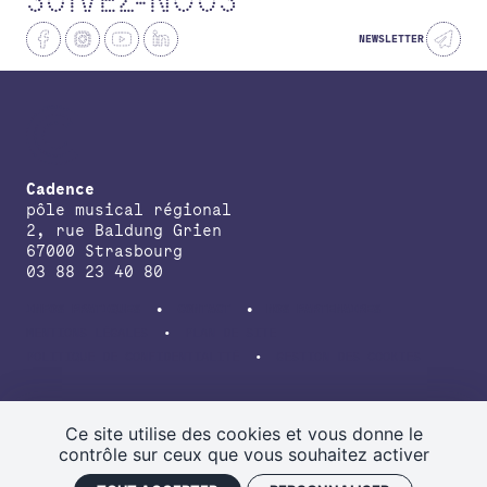
SUIVEZ-NOUS
NEWSLETTER
Cadence
pôle musical régional
2, rue Baldung Grien
67000 Strasbourg
03 88 23 40 80
INFOS PRATIQUES
CONTACT
NOS PARTENAIRES
MENTIONS LÉGALES
PLAN DE SITE
POLITIQUE DE CONFIDENTIALITÉ
GESTION DES COOKIES
avec le soutien de la Direction régionale des affaires culturelles du
Grand Est, de la Région Grand Est, de la Collectivité européenne
Ce site utilise des cookies et vous donne le
d’Alsace.
contrôle sur ceux que vous souhaitez activer