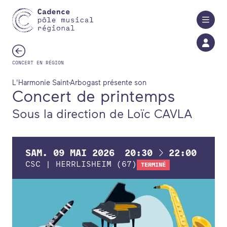
Aller au contenu principal
CONCERT EN RÉGION
L'Harmonie Saint-Arbogast présente son
Concert de printemps
Sous la direction de Loïc CAVLA
À
SAM.
09
MAI
2026
20:30
22:00
CSC | HERRLISHEIM (67)
TERMINÉ