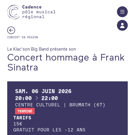
Aller au contenu principal
CONCERT EN RÉGION
Le Klac'son Big Band présente son
Concert hommage à Frank
Sinatra
SAM.
06
JUIN
2026
À
20:00
22:00
CENTRE CULTUREL | BRUMATH (67)
TERMINÉ
TARIFS
15€
GRATUIT POUR LES -12 ANS