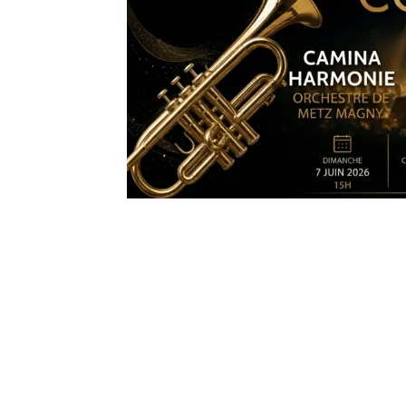
FORMATIONS
ATELIERS
RENCONTRES
ACCOMPAGNEMENT
ACTIONS ARTISTIQUES
RESSOURCES
QUI SOMMES-NOUS ?
THÉMATIQUES
Direction chœur & orchestre
Petite enfance
Musique en milieu scolaire