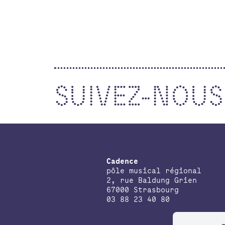
Inclusion & lien social
Transfrontalier
Colloque
Podcast
SUIVEZ-NOUS
Cadence
pôle musical régional
2, rue Baldung Grien
67000 Strasbourg
03 88 23 40 80