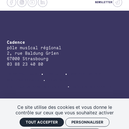
NEWSLETTER
Cadence
pôle musical régional
2, rue Baldung Grien
67000 Strasbourg
03 88 23 40 80
INFOS PRATIQUES
CONTACT
NOS PARTENAIRES
MENTIONS LÉGALES
PLAN DE SITE
POLITIQUE DE CONFIDENTIALITÉ
GESTION DES COOKIES
avec le soutien de la Direction régionale des affaires culturelles du
Grand Est, de la Région Grand Est, de la Collectivité européenne
Ce site utilise des cookies et vous donne le
d’Alsace.
contrôle sur ceux que vous souhaitez activer
TOUT ACCEPTER
PERSONNALISER