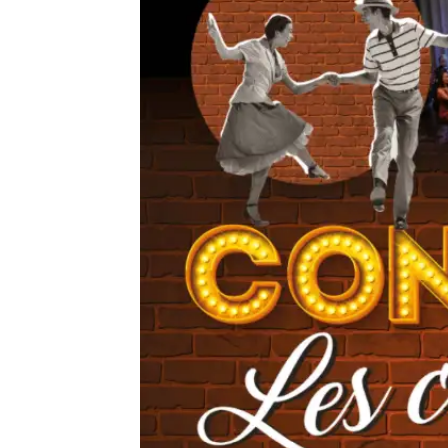
THÉMATIQUES
Direction chœur & orchestre
Petite enfance
Musique en milieu scolaire
Inclusion & lien social
Transfrontalier
Colloque
Podcast