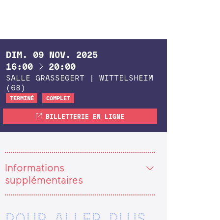
DIM.
09
NOV.
2025
À
16:00
20:00
SALLE GRASSEGERT | WITTELSHEIM
(68)
TERMINÉ
COMPLET
BILLETTERIE EN LIGNE
Informations
supplémentaires
POUR ALLER PLUS