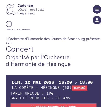
Aller au contenu principal
CONCERT EN RÉGION
L’Orchestre d’Harmonie des Jeunes de Strasbourg présente
son
Concert
Organisé par l'Orchestre
d'Harmonie de Hésingue
À
DIM.
10
MAI
2026
16:00
18:00
LA COMÈTE | HÉSINGUE (68)
TERMINÉ
TARIF UNIQUE : 10
€
GRATUIT POUR LES - 16 ANS