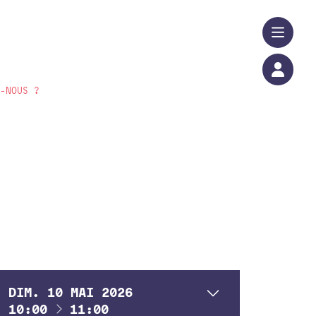
S-NOUS ?
DIM.
10
MAI
2026
À
10:00
11:00