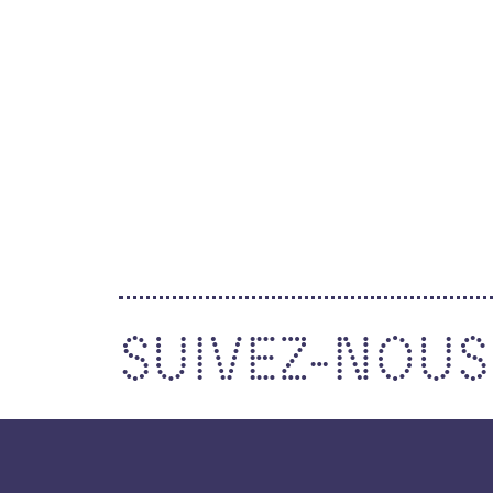
Direction chœur & orchestre
Petite enfance
Musique en milieu scolaire
Inclusion & lien social
Transfrontalier
Colloque
Podcast
SUIVEZ-NOUS