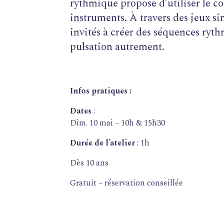
rythmique propose d’utiliser le co
instruments. À travers des jeux sim
invités à créer des séquences ryth
pulsation autrement.
FORMATIONS
Infos pratiques :
ATELIERS
Dates
:
Dim. 10 mai – 10h & 15h30
RENCONTRES
ACCOMPAGNEMENT
Durée de l’atelier
: 1h
ACTIONS ARTISTIQUES
Dès 10 ans
RESSOURCES
Gratuit – réservation conseillée
QUI SOMMES-NOUS ?
THÉMATIQUES