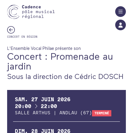
Aller au contenu principal
CONCERT EN RÉGION
L'Ensemble Vocal Philae présente son
Concert : Promenade au
jardin
Sous la direction de Cédric DOSCH
SAM.
27
JUIN
2026
À
20:00
22:00
SALLE ARTHUS | ANDLAU (67)
TERMINÉ
DIM.
28
JUIN
2026