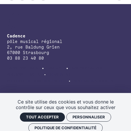
Cadence
pôle musical régional
2, rue Baldung Grien
67000 Strasbourg
03 88 23 40 80
INFOS PRATIQUES
CONTACT
NOS PARTENAIRES
MENTIONS LÉGALES
PLAN DE SITE
POLITIQUE DE CONFIDENTIALITÉ
GESTION DES COOKIES
avec le soutien de la Direction régionale des affaires culturelles du
Grand Est, de la Région Grand Est, de la Collectivité européenne
Ce site utilise des cookies et vous donne le
d’Alsace.
contrôle sur ceux que vous souhaitez activer
TOUT ACCEPTER
PERSONNALISER
POLITIQUE DE CONFIDENTIALITÉ
NEWSLETTER