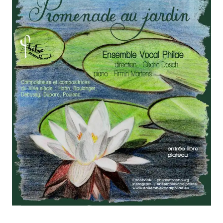
QUI SOMMES-NOUS ?
THÉMATIQUES
RECHERCHE
CONTACT
AGENDA
PETITES ANNONCES ET OFFRES D'EMPLOI
ANNUAIRE
ESPACE MEMBRE
ACTUALITÉS