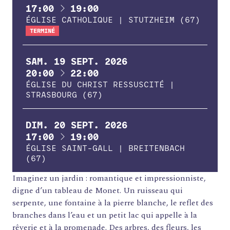
À
17:00
19:00
ÉGLISE CATHOLIQUE | STUTZHEIM (67)
TERMINÉ
SAM.
19
SEPT.
2026
À
20:00
22:00
ÉGLISE DU CHRIST RESSUSCITÉ |
STRASBOURG (67)
DIM.
20
SEPT.
2026
À
17:00
19:00
ÉGLISE SAINT-GALL | BREITENBACH
(67)
Imaginez un jardin : romantique et impressionniste,
digne d’un tableau de Monet. Un ruisseau qui
serpente, une fontaine à la pierre blanche, le reflet des
branches dans l’eau et un petit lac qui appelle à la
rêverie et à la promenade. Des arbres, des fleurs, les