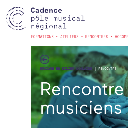
Aller au contenu principal
FORMATIONS
ATELIERS
RENCONTRES
ACCOM
|
MUSIQUE EN MILIEU SCOLAIRE
RENCONTRE
Rencontre 
musiciens 