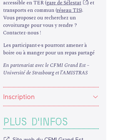
accessible en TER (
gare de Sélestat
) et
transports en commun (
réseau TIS
).
V
ous proposez ou recherchez un
covoiturage pour vous y rendre ?
Contactez-nous !
Les participant·e·s pourront amener à
boire ou à manger pour un repas partagé
En partenariat avec le CFMI Grand Est –
Université de Strasbourg et l’AMISTRAS
Inscription
PLUS D'INFOS
Site web du CFMI Grand Est