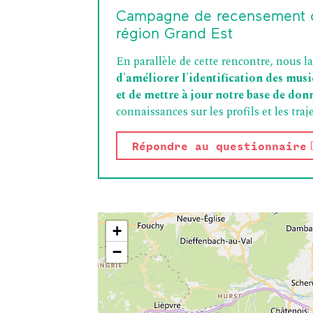
Musique en milieu scolaire
Campagne de recensement
Inclusion & lien social
région Grand Est
Transfrontalier
Colloque
En parallèle de cette rencontre, nous 
Podcast
d'améliorer l'identification des musi
et de mettre à jour notre base de don
connaissances sur les profils et les tra
Répondre au questionnaire
+
−