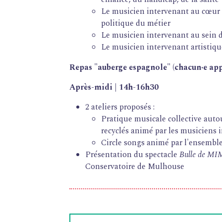
Le musicien intervenant au cœur de
politique du métier
Le musicien intervenant au sein 
Le musicien intervenant artistique
FORMATIONS
Repas "auberge espagnole" (chacun·e appo
ATELIERS
Après-midi | 14h-16h30
RENCONTRES
2 ateliers proposés :
ACCOMPAGNEMENT
Pratique musicale collective aut
ACTIONS ARTISTIQUES
recyclés animé par les musicien
Circle songs animé par l'ensembl
RESSOURCES
Présentation du spectacle
Bulle de MI
QUI SOMMES-NOUS ?
Conservatoire de Mulhouse
THÉMATIQUES
Direction chœur & orchestre
Petite enfance