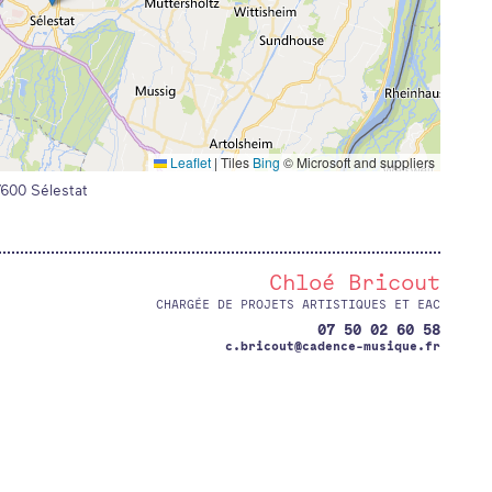
Leaflet
|
Tiles
Bing
© Microsoft and suppliers
7600
Sélestat
Chloé Bricout
CHARGÉE DE PROJETS ARTISTIQUES ET EAC
07 50 02 60 58
c.bricout@cadence-musique.fr