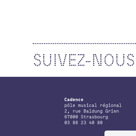
SUIVEZ-NOUS
Cadence
pôle musical régional
2, rue Baldung Grien
67000 Strasbourg
03 88 23 40 80