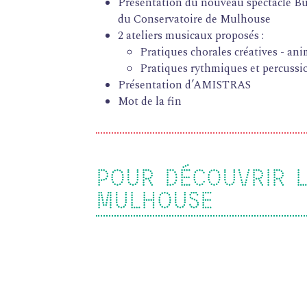
Présentation du nouveau spectacle Bu
du Conservatoire de Mulhouse
2 ateliers musicaux proposés :
FORMATIONS
Pratiques chorales créatives - an
ATELIERS
Pratiques rythmiques et percussi
Présentation d’AMISTRAS
RENCONTRES
Mot de la fin
ACCOMPAGNEMENT
ACTIONS ARTISTIQUES
RESSOURCES
POUR DÉCOUVRIR L
QUI SOMMES-NOUS ?
MULHOUSE
THÉMATIQUES
Direction chœur & orchestre
Petite enfance
Musique en milieu scolaire
Inclusion & lien social
Transfrontalier