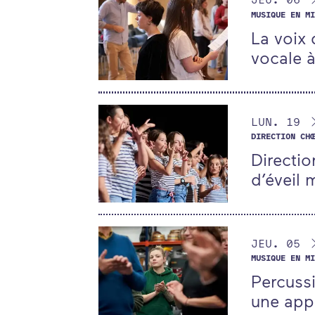
MUSIQUE EN MI
La voix 
vocale à
DU
LUNDI
LUN.
19
DIRECTION CHŒ
Directio
d’éveil 
DU
JEUDI
JEU.
05
MUSIQUE EN MI
Percussi
une app