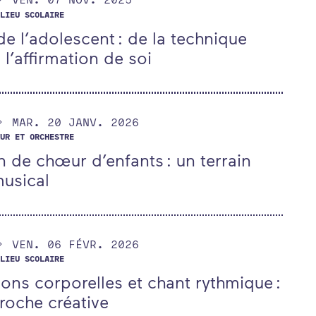
LIEU SCOLAIRE
de l’adolescent : de la technique
 l’affirmation de soi
AU
MARDI
JANVIER
MAR.
20
JANV.
2026
UR ET ORCHESTRE
n de chœur d’enfants : un terrain
musical
AU
VENDREDI
FÉVRIER
VEN.
06
FÉVR.
2026
LIEU SCOLAIRE
ons corporelles et chant rythmique :
roche créative