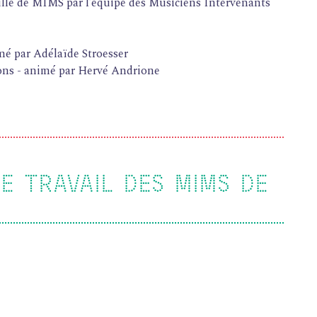
lle de MIMS par l’équipe des Musiciens Intervenants
imé par Adélaïde Stroesser
ons - animé par Hervé Andrione
E TRAVAIL DES MIMS DE