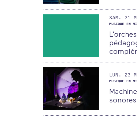
SAMEDI
M
SAM.
21
M
MUSIQUE EN MI
L’orches
pédagog
complém
LUNDI
M
LUN.
23
M
MUSIQUE EN MI
Machines
sonores 