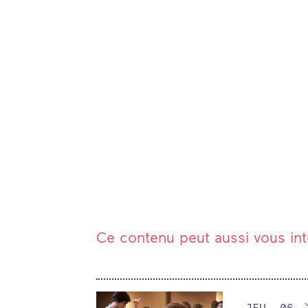
Colloque
Podcast
Ce contenu peut aussi vous int
DU
JEUDI
JEU.
06