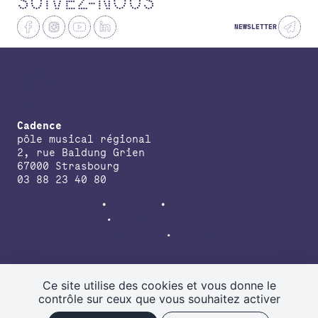
SUIVEZ-NOUS
NEWSLETTER
Cadence
pôle musical régional
2, rue Baldung Grien
67000 Strasbourg
03 88 23 40 80
INFOS PRATIQUES
CONTACT
NOS PARTENAIRES
MENTIONS LÉGALES
PLAN DE SITE
POLITIQUE DE CONFIDENTIALITÉ
GESTION DES COOKIES
avec le soutien de la Direction régionale des affaires culturelles du
Grand Est, de la Région Grand Est, de la Collectivité européenne
Ce site utilise des cookies et vous donne le
d’Alsace.
contrôle sur ceux que vous souhaitez activer