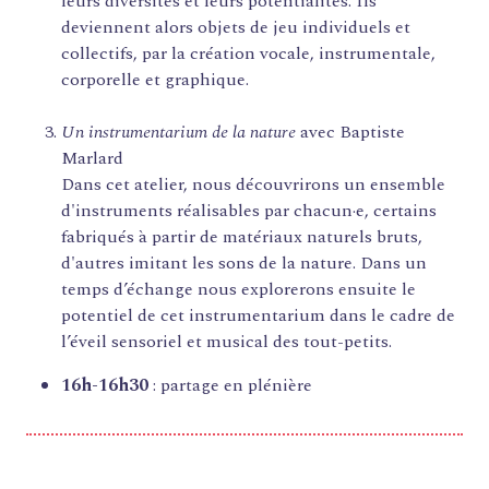
leurs diversités et leurs potentialités. Ils
RESSOURCES
deviennent alors objets de jeu individuels et
QUI SOMMES-NOUS ?
collectifs, par la création vocale, instrumentale,
corporelle et graphique.
THÉMATIQUES
Un instrumentarium de la nature
avec Baptiste
RECHERCHE
Marlard
CONTACT
Dans cet atelier, nous découvrirons un ensemble
AGENDA
d'instruments réalisables par chacun·e, certains
PETITES ANNONCES ET OFFRES D'EMPLOI
fabriqués à partir de matériaux naturels bruts,
ANNUAIRE
d'autres imitant les sons de la nature. Dans un
ESPACE MEMBRE
temps d’échange nous explorerons ensuite le
ACTUALITÉS
potentiel de cet instrumentarium dans le cadre de
l’éveil sensoriel et musical des tout-petits.
16h-16h30
: partage en plénière