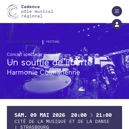
Aller au contenu principal
|
FESTIVAL IMPULSIONS
FESTIVAL
Concert spectacle
Un souffle de liberté
Harmonie Colmarienne
À
SAM.
09
MAI
2026
20:00
21:00
CITÉ DE LA MUSIQUE ET DE LA DANSE
| STRASBOURG