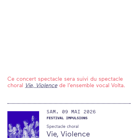
FORMATIONS
ATELIERS
RENCONTRES
ACCOMPAGNEMENT
ACTIONS ARTISTIQUES
RESSOURCES
Ce concert spectacle sera suivi du spectacle
QUI SOMMES-NOUS ?
choral
Vie, Violence
de l’ensemble vocal Volta.
THÉMATIQUES
SAMEDI
MAI
SAM.
09
MAI
2026
RECHERCHE
FESTIVAL IMPULSIONS
CONTACT
AGENDA
Spectacle choral
Vie, Violence
PETITES ANNONCES ET OFFRES D'EMPLOI