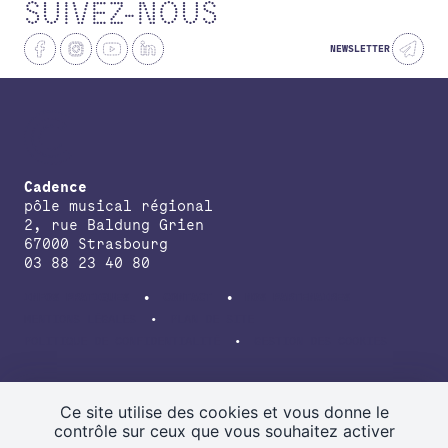
SUIVEZ-NOUS
NEWSLETTER
Cadence
pôle musical régional
2, rue Baldung Grien
67000 Strasbourg
03 88 23 40 80
INFOS PRATIQUES
CONTACT
NOS PARTENAIRES
MENTIONS LÉGALES
PLAN DE SITE
POLITIQUE DE CONFIDENTIALITÉ
GESTION DES COOKIES
avec le soutien de la Direction régionale des affaires culturelles du
Grand Est, de la Région Grand Est, de la Collectivité européenne
Ce site utilise des cookies et vous donne le
d’Alsace.
contrôle sur ceux que vous souhaitez activer