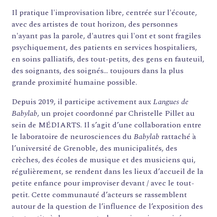
Il pratique l'improvisation libre, centrée sur l'écoute,
avec des artistes de tout horizon, des personnes
n'ayant pas la parole, d'autres qui l'ont et sont fragiles
psychiquement, des patients en services hospitaliers,
en soins palliatifs, des tout-petits, des gens en fauteuil,
FORMATIONS
des soignants, des soignés… toujours dans la plus
grande proximité humaine possible.
ATELIERS
Depuis 2019, il participe activement aux
Langues de
RENCONTRES
Babylab
, un projet coordonné par Christelle Pillet au
ACCOMPAGNEMENT
sein de MÉDIARTS. Il s’agit d’une collaboration entre
ACTIONS ARTISTIQUES
le laboratoire de neurosciences du
Babylab
rattaché à
l’université de Grenoble, des municipalités, des
RESSOURCES
crèches, des écoles de musique et des musiciens qui,
QUI SOMMES-NOUS ?
régulièrement, se rendent dans les lieux d’accueil de la
petite enfance pour improviser devant / avec le tout-
THÉMATIQUES
petit. Cette communauté d’acteurs se rassemblent
autour de la question de l’influence de l’exposition des
RECHERCHE