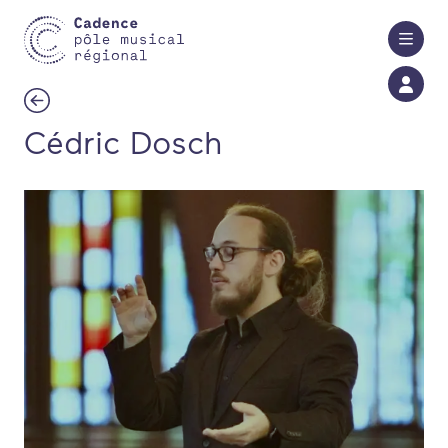
Aller au contenu principal
Cédric Dosch