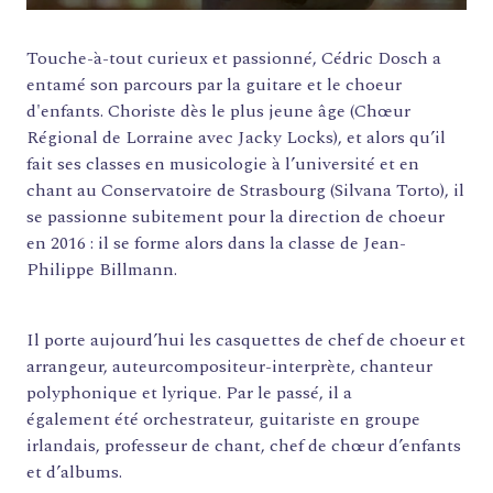
Touche-à-tout curieux et passionné, Cédric Dosch a
entamé son parcours par la guitare et le choeur
d'enfants. Choriste dès le plus jeune âge (Chœur
Régional de Lorraine avec Jacky Locks), et alors qu’il
fait ses classes en musicologie à l’université et en
FORMATIONS
chant au Conservatoire de Strasbourg (Silvana Torto), il
se passionne subitement pour la direction de choeur
ATELIERS
en 2016 : il se forme alors dans la classe de Jean-
RENCONTRES
Philippe Billmann.
ACCOMPAGNEMENT
ACTIONS ARTISTIQUES
Il porte aujourd’hui les casquettes de chef de choeur et
arrangeur, auteurcompositeur-interprète, chanteur
RESSOURCES
polyphonique et lyrique. Par le passé, il a
QUI SOMMES-NOUS ?
également été orchestrateur, guitariste en groupe
irlandais, professeur de chant, chef de chœur d’enfants
THÉMATIQUES
et d’albums.