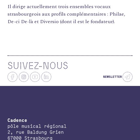
RECHERCHE
Il dirige actuellement trois ensembles vocaux
CONTACT
strasbourgeois aux profils complémentaires : Philae,
AGENDA
De-ci De-là et Diversio (dont il est le fondateur).
PETITES ANNONCES ET OFFRES D'EMPLOI
ANNUAIRE
ESPACE MEMBRE
ACTUALITÉS
SUIVEZ-NOUS
NEWSLETTER
Cadence
pôle musical régional
2, rue Baldung Grien
67000 Strasbourg