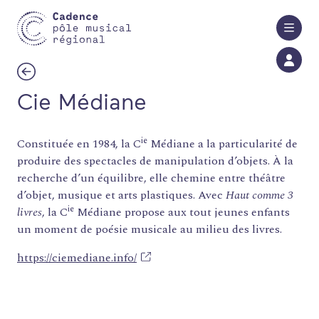
Aller au contenu principal
Cie Médiane
ie
Constituée en 1984, la C
Médiane a la particularité de
produire des spectacles de manipulation d’objets. À la
recherche d’un équilibre, elle chemine entre théâtre
d’objet, musique et arts plastiques. Avec
Haut comme 3
ie
livres
, la C
Médiane propose aux tout jeunes enfants
FORMATIONS
un moment de poésie musicale au milieu des livres.
ATELIERS
https://ciemediane.info/
RENCONTRES
ACCOMPAGNEMENT