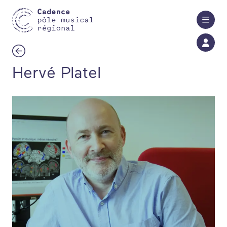
Aller au contenu principal
Hervé Platel