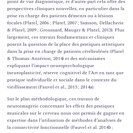
point de vue diagnostique, et d’autre part cela offre des
ACCOMPAGNEMENT
perspectives cliniques nouvelles, en particulier dans la
ACTIONS ARTISTIQUES
prise en charge des patients déments ou à lésions
focales (Platel, 2006 ; Platel, 2007 ; Samson, Dellacherie
RESSOURCES
& Platel, 2009 ; Groussard, Mauger & Platel, 2013). Plus
QUI SOMMES-NOUS ?
largement, ces travaux fondamentaux et cliniques
posent la question de la place des pratiques artistiques
THÉMATIQUES
dans la prise en charge de patients cérébrolésés (Platel
& Thomas-Antérion, 2014) et des mécanismes
RECHERCHE
expliquant l’impact neuropsychologique
CONTACT
(neuroplasticité, réserve cognitive) de l’Art en tant que
AGENDA
pratique individuelle et sociale dans le contexte du
PETITES ANNONCES ET OFFRES D'EMPLOI
vieillissement (Fauvel et al., 2013 ; 2014a).
ANNUAIRE
ESPACE MEMBRE
Sur le plan méthodologique, ces travaux de
ACTUALITÉS
neuroimagerie concernant les effets des pratiques
musicales sur le cerveau nous ont permis de gagner en
expertise dans l’utilisation de méthodes d’analyses de
la connectivité fonctionnelle (Fauvel et al. 2014b ;