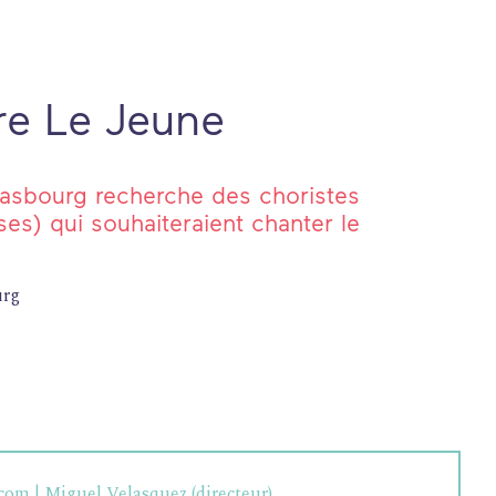
rre Le Jeune
asbourg recherche des choristes
ses) qui souhaiteraient chanter le
urg
.com
| Miguel Velasquez (directeur)