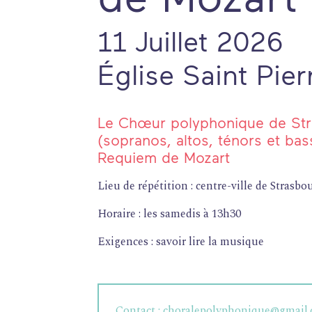
11 Juillet 2026
Église Saint Pie
Le Chœur polyphonique de Str
(sopranos, altos, ténors et bas
FORMATIONS
Requiem de Mozart
ATELIERS
Lieu de répétition : centre-ville de Strasbo
RENCONTRES
Horaire : les samedis à 13h30
ACCOMPAGNEMENT
Exigences : savoir lire la musique
ACTIONS ARTISTIQUES
RESSOURCES
QUI SOMMES-NOUS ?
Contact :
choralepolyphonique@gmail