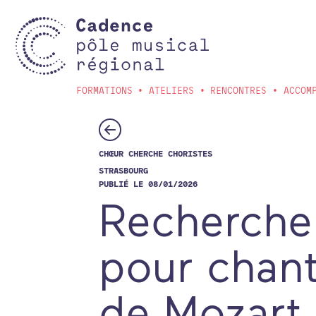
Aller au contenu principal
FORMATIONS
ATELIERS
RENCONTRES
ACCOM
CHŒUR CHERCHE CHORISTES
STRASBOURG
PUBLIÉ LE 08/01/2026
Recherche 
pour chan
de Mozart