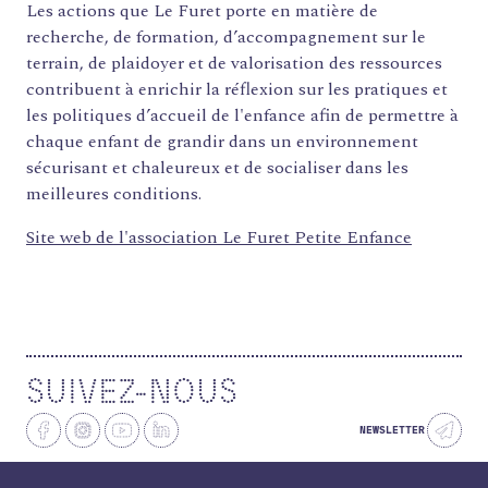
Les actions que Le Furet porte en matière de
FORMATIONS
recherche, de formation, d’accompagnement sur le
ATELIERS
terrain, de plaidoyer et de valorisation des ressources
contribuent à enrichir la réflexion sur les pratiques et
RENCONTRES
les politiques d’accueil de l'enfance afin de permettre à
ACCOMPAGNEMENT
chaque enfant de grandir dans un environnement
ACTIONS ARTISTIQUES
sécurisant et chaleureux et de socialiser dans les
meilleures conditions.
RESSOURCES
Site web de l'association Le Furet Petite Enfance
QUI SOMMES-NOUS ?
THÉMATIQUES
RECHERCHE
CONTACT
SUIVEZ-NOUS
AGENDA
PETITES ANNONCES ET OFFRES D'EMPLOI
NEWSLETTER
ANNUAIRE
ESPACE MEMBRE
ACTUALITÉS