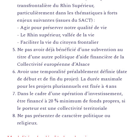
transfrontalière du Rhin Supérieur,
particulièrement dans les thématiques à forts
enjeux suivantes (issues du SACT) :
- Agir pour préserver notre qualité de vie
- Le Rhin supérieur, vallée de la vie
- Faciliter la vie du citoyen frontalier
Ne pas avoir déjà bénéficié d’une subvention au
titre d’une autre politique d’aide financière de la
FORMATIONS
Collectivité européenne d’Alsace
ATELIERS
Avoir une temporalité préalablement définie (date
de début et de fin du projet). La durée maximale
RENCONTRES
pour les projets pluriannuels est fixée à 4 ans
ACCOMPAGNEMENT
Dans le cadre d’une opération d’investissement,
ACTIONS ARTISTIQUES
être financé à 20 % minimum de fonds propres, si
le porteur est une collectivité territoriale
RESSOURCES
Ne pas présenter de caractère politique ou
QUI SOMMES-NOUS ?
religieux.