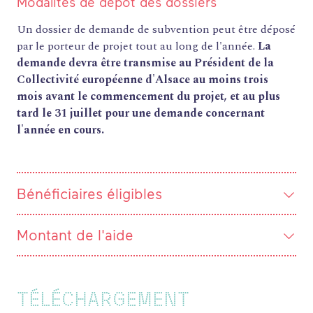
THÉMATIQUES
Modalités de dépôt des dossiers
Un dossier de demande de subvention peut être déposé
RECHERCHE
par le porteur de projet tout au long de l'année.
La
CONTACT
demande devra être transmise au Président de la
AGENDA
Collectivité européenne d'Alsace au moins trois
PETITES ANNONCES ET OFFRES D'EMPLOI
ANNUAIRE
mois avant le commencement du projet, et au plus
ESPACE MEMBRE
tard le 31 juillet pour une demande concernant
ACTUALITÉS
l'année en cours.
Bénéficiaires éligibles
Montant de l'aide
TÉLÉCHARGEMENT