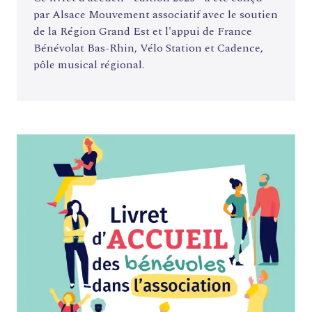
par Alsace Mouvement associatif avec le soutien
de la Région Grand Est et l'appui de France
Bénévolat Bas-Rhin, Vélo Station et Cadence,
pôle musical régional.
FORMATIONS
ATELIERS
RENCONTRES
ACCOMPAGNEMENT
ACTIONS ARTISTIQUES
RESSOURCES
QUI SOMMES-NOUS ?
THÉMATIQUES
RECHERCHE
CONTACT
AGENDA