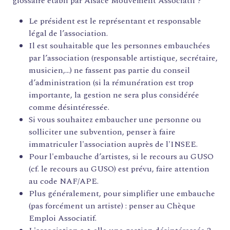
glossaire établi par Alsace Mouvement Associatif ?
ACCOMPAGNEMENT
ACTIONS ARTISTIQUES
Le président est le représentant et responsable
légal de l’association.
RESSOURCES
Il est souhaitable que les personnes embauchées
QUI SOMMES-NOUS ?
par l’association (responsable artistique, secrétaire,
musicien,…) ne fassent pas partie du conseil
THÉMATIQUES
d’administration (si la rémunération est trop
importante, la gestion ne sera plus considérée
RECHERCHE
comme désintéressée.
CONTACT
Si vous souhaitez embaucher une personne ou
AGENDA
solliciter une subvention, penser à faire
PETITES ANNONCES ET OFFRES D'EMPLOI
immatriculer l'association auprès de l'INSEE.
ANNUAIRE
Pour l'embauche d’artistes, si le recours au GUSO
ESPACE MEMBRE
(cf. le recours au GUSO) est prévu, faire attention
ACTUALITÉS
au code NAF/APE.
Plus généralement, pour simplifier une embauche
(pas forcément un artiste) : penser au Chèque
Emploi Associatif.