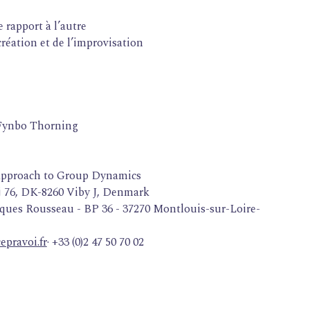
e rapport à l’autre
création et de l’improvisation
r Fynbo Thorning
l Approach to Group Dynamics
ej 76, DK-8260 Viby J, Denmark
ques Rousseau - BP 36 - 37270 Montlouis-sur-Loire-
epravoi.fr
· +33 (0)2 47 50 70 02