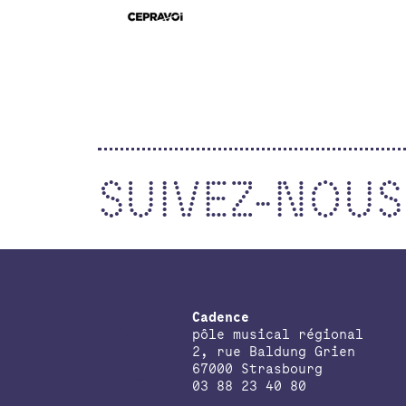
SUIVEZ-NOUS
Cadence
pôle musical régional
2, rue Baldung Grien
67000 Strasbourg
03 88 23 40 80