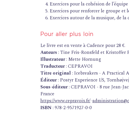
ACCOMPAGNEMENT
Exercices pour la cohésion de l’équipe
Exercices pour renforcer le groupe et l
ACTIONS ARTISTIQUES
Exercices autour de la musique, de la 
RESSOURCES
QUI SOMMES-NOUS ?
Pour aller plus loin
Le livre est en vente à Cadence pour 28 €.
THÉMATIQUES
Auteurs
: Tine Fris-Ronsfeld et Kristoffe
Direction chœur & orchestre
Illustrateur
: Mette Hornung
Petite enfance
Traducteur
: CEPRAVOI
Musique en milieu scolaire
Titre original
: Icebreakers - A Practica
Inclusion & lien social
Éditeur
: Postyr Experience I/S, Tornhøjv
Transfrontalier
Sous-éditeur
: CEPRAVOI - 8 rue Jean-Jac
Colloque
Podcast
France
https://www.cepravoix.fr/
·
administration@c
ISBN
: 978-2-9571927-0-0