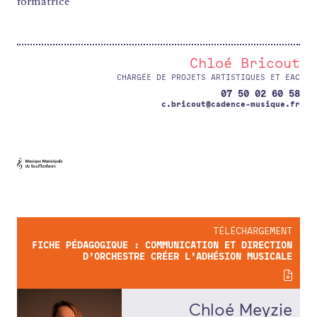
formatrice
ACTIONS ARTISTIQUES
RESSOURCES
Chloé Bricout
QUI SOMMES-NOUS ?
CHARGÉE DE PROJETS ARTISTIQUES ET EAC
07 50 02 60 58
THÉMATIQUES
c.bricout@cadence-musique.fr
RECHERCHE
CONTACT
AGENDA
PETITES ANNONCES ET OFFRES D'EMPLOI
ANNUAIRE
ESPACE MEMBRE
ACTUALITÉS
TÉLÉCHARGEMENT
FICHE PÉDAGOGIQUE : COMMUNICATION ET DIRECTION
D’ORCHESTRE CRÉER L’ADHÉSION MUSICALE
Chloé Meyzie