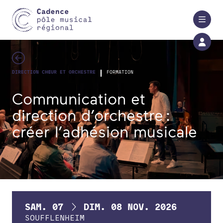
Aller au contenu principal
|
DIRECTION CHŒUR ET ORCHESTRE
FORMATION
Communication et
direction d’orchestre :
créer l’adhésion musicale
DU
AU
SAM.
07
DIM.
08
NOV.
2026
SOUFFLENHEIM