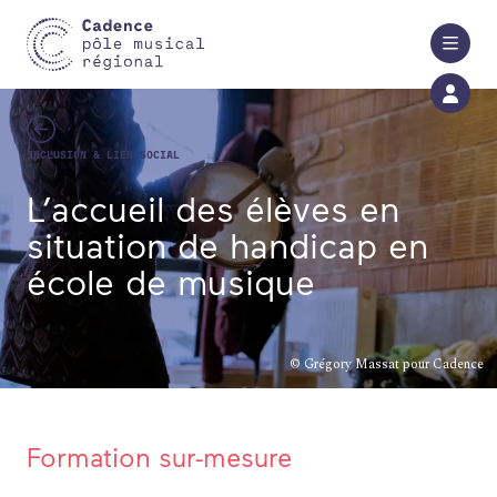
Aller au contenu principal
INCLUSION & LIEN SOCIAL
L’accueil des élèves en
situation de handicap en
école de musique
© Grégory Massat pour Cadence
Formation sur-mesure