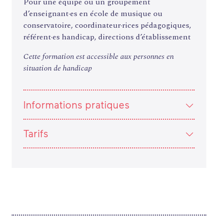
Pour une équipe ou un groupement
ANNUAIRE
d’enseignant·es en école de musique ou
ESPACE MEMBRE
conservatoire, coordinateur·rices pédagogiques,
ACTUALITÉS
référent·es handicap, directions d’établissement
Cette formation est accessible aux personnes en
situation de handicap
Informations pratiques
Tarifs