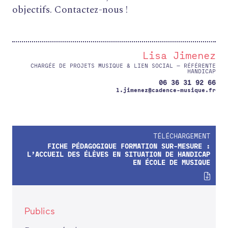
objectifs. Contactez-nous !
FORMATIONS
Lisa Jimenez
ATELIERS
CHARGÉE DE PROJETS MUSIQUE & LIEN SOCIAL — RÉFÉRENTE
RENCONTRES
HANDICAP
06 36 31 92 66
ACCOMPAGNEMENT
l.jimenez@cadence-musique.fr
ACTIONS ARTISTIQUES
RESSOURCES
TÉLÉCHARGEMENT
QUI SOMMES-NOUS ?
FICHE PÉDAGOGIQUE FORMATION SUR-MESURE :
L’ACCUEIL DES ÉLÈVES EN SITUATION DE HANDICAP
EN ÉCOLE DE MUSIQUE
THÉMATIQUES
RECHERCHE
CONTACT
Publics
AGENDA
PETITES ANNONCES ET OFFRES D'EMPLOI